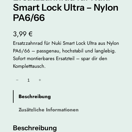
Smart Lock Ultra – Nylon
PA6/66
3,99
€
Ersatzzahnrad für Nuki Smart Lock Ultra aus Nylon
PA6/66 – passgenau, hochstabil und langlebig.
Sofort montierbares Ersatzteil – spar dir den
Kompletttausch.
E
−
+
r
s
Beschreibung
a
Zusätzliche Informationen
t
z
z
Beschreibung