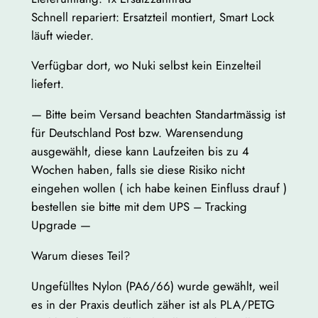
t
Schnell repariert: Ersatzteil montiert, Smart Lock
L
läuft wieder.
o
c
Verfügbar dort, wo Nuki selbst kein Einzelteil
k
liefert.
U
l
— Bitte beim Versand beachten Standartmässig ist
t
für Deutschland Post bzw. Warensendung
r
ausgewählt, diese kann Laufzeiten bis zu 4
a
Wochen haben, falls sie diese Risiko nicht
–
eingehen wollen ( ich habe keinen Einfluss drauf )
N
bestellen sie bitte mit dem UPS – Tracking
y
Upgrade —
l
Warum dieses Teil?
o
n
Ungefülltes Nylon (PA6/66) wurde gewählt, weil
P
es in der Praxis deutlich zäher ist als PLA/PETG
A