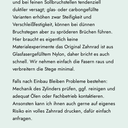
und bei feinen Sollbruchstellen tendenziell
6
duktiler versagt; glas- oder carbongefüllte
/
Varianten erhöhen zwar Steifigkeit und
6
Verschleißfestigkeit, können bei dünnen
6
Bruchstegen aber zu spröderen Brüchen führen.
M
Hier braucht es eigentlich keine
e
Materialexperimente das Original Zahnrad ist aus
n
Glasfasergefülltem Nylon, daher bricht es auch
g
schnell. Wir nehmen einfach die Fasern raus und
e
verbreitern die Stege minimal.
Falls nach Einbau Bleiben Probleme bestehen:
Mechanik des Zylinders prüfen, ggf. reinigen und
adequat Ölen oder Fachbetrieb kontaktieren.
Ansonsten kann ich ihnen auch gerne auf eigenes
Risiko ein volles Zahnrad drucken, dafür einfach
anfragen.