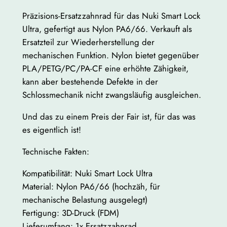
a
Präzisions-Ersatzzahnrad für das Nuki Smart Lock
h
Ultra, gefertigt aus Nylon PA6/66. Verkauft als
n
Ersatzteil zur Wiederherstellung der
r
mechanischen Funktion. Nylon bietet gegenüber
a
PLA/PETG/PC/PA-CF eine erhöhte Zähigkeit,
d
kann aber bestehende Defekte in der
f
Schlossmechanik nicht zwangsläufig ausgleichen.
ü
r
Und das zu einem Preis der Fair ist, für das was
N
es eigentlich ist!
u
k
Technische Fakten:
i
Kompatibilität: Nuki Smart Lock Ultra
S
Material: Nylon PA6/66 (hochzäh, für
m
mechanische Belastung ausgelegt)
a
Fertigung: 3D-Druck (FDM)
r
Lieferumfang: 1x Ersatzzahnrad